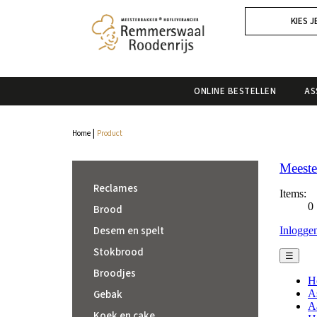
KIES J
ONLINE BESTELLEN
AS
|
Home
Product
Reclames
Brood
Desem en spelt
Stokbrood
Broodjes
Gebak
Koek en cake