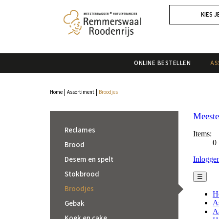
KIES J
ONLINE BESTELLEN
AS
|
|
Home
Assortiment
Broodjes
Reclames
Brood
Desem en spelt
Stokbrood
Broodjes
Gebak
Koek en cake