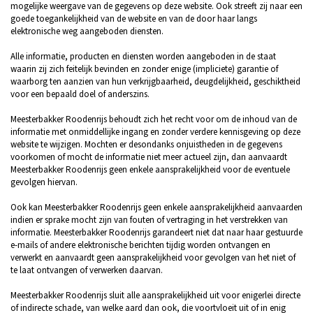
mogelijke weergave van de gegevens op deze website. Ook streeft zij naar een
goede toegankelijkheid van de website en van de door haar langs
elektronische weg aangeboden diensten.
Alle informatie, producten en diensten worden aangeboden in de staat
waarin zij zich feitelijk bevinden en zonder enige (impliciete) garantie of
waarborg ten aanzien van hun verkrijgbaarheid, deugdelijkheid, geschiktheid
voor een bepaald doel of anderszins.
Meesterbakker Roodenrijs behoudt zich het recht voor om de inhoud van de
informatie met onmiddellijke ingang en zonder verdere kennisgeving op deze
website te wijzigen. Mochten er desondanks onjuistheden in de gegevens
voorkomen of mocht de informatie niet meer actueel zijn, dan aanvaardt
Meesterbakker Roodenrijs geen enkele aansprakelijkheid voor de eventuele
gevolgen hiervan.
Ook kan Meesterbakker Roodenrijs geen enkele aansprakelijkheid aanvaarden
indien er sprake mocht zijn van fouten of vertraging in het verstrekken van
informatie. Meesterbakker Roodenrijs garandeert niet dat naar haar gestuurde
e-mails of andere elektronische berichten tijdig worden ontvangen en
verwerkt en aanvaardt geen aansprakelijkheid voor gevolgen van het niet of
te laat ontvangen of verwerken daarvan.
Meesterbakker Roodenrijs sluit alle aansprakelijkheid uit voor enigerlei directe
of indirecte schade, van welke aard dan ook, die voortvloeit uit of in enig