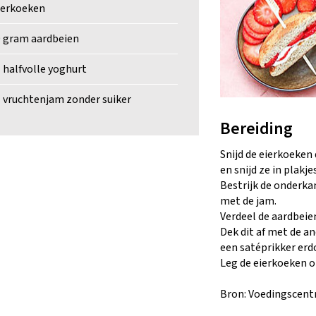
ierkoeken
 gram aardbeien
l halfvolle yoghurt
l vruchtenjam zonder suiker
Bereiding
Snijd de eierkoeken
en snijd ze in plakjes
Bestrijk de onderk
met de jam.
Verdeel de aardbeie
Dek dit af met de a
een satéprikker erd
Leg de eierkoeken o
Bron: Voedingscen