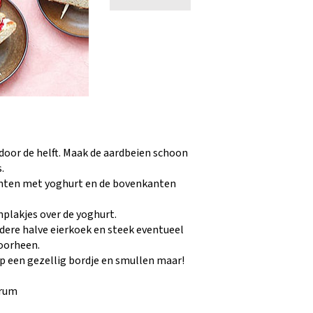
 door de helft. Maak de aardbeien schoon
.
anten met yoghurt en de bovenkanten
nplakjes over de yoghurt.
ndere halve eierkoek en steek eventueel
oorheen.
p een gezellig bordje en smullen maar!
trum