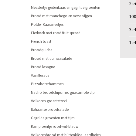
2 e
Meestertje geitenkaas en gegrilde groenten
100
Brood met manchego en verse vijgen
Polder Kaassneetjes
3 e
Eierkoek met rood fruit spread
French toast
1 e
Broodquiche
Brood met quinoasalade
Brood lasagne
Vanillesaus
Pizzaboterhammen
Nacho broodchips met guacamole dip
Volkoren groentetosti
Italiaanse broodsalade
Gegrilde groenten met tijm
Kampioentje rood-wit-blauw
Volkorenbrood met hüttenkäse, aardbeien