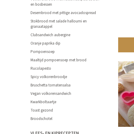
en bosbessen
Desembrood met pittige avocadospread
Stokbrood met salade halloumi en
granaatappel
Clubsandwich aubergine
Oranje paprika dip
Pompoensoep
Maaltijd pompoensoep met brood
Rucolapesto
Spicy volkorenbroodje
Bruschetta tomatensalsa
Vegan volkorensandwich
Kwarkboltaartje
Toast gezond
Broodschotel
VLEES- EN KIPRECEPTEN