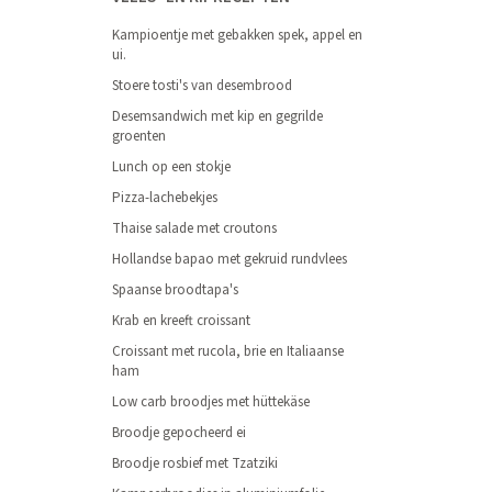
Kampioentje met gebakken spek, appel en
ui.
Stoere tosti's van desembrood
Desemsandwich met kip en gegrilde
groenten
Lunch op een stokje
Pizza-lachebekjes
Thaise salade met croutons
Hollandse bapao met gekruid rundvlees
Spaanse broodtapa's
Krab en kreeft croissant
Croissant met rucola, brie en Italiaanse
ham
Low carb broodjes met hüttekäse
Broodje gepocheerd ei
Broodje rosbief met Tzatziki