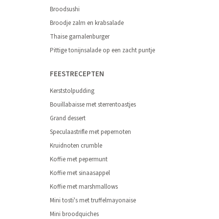
Broodsushi
Broodje zalm en krabsalade
Thaise garnalenburger
Pittige tonijnsalade op een zacht puntje
FEESTRECEPTEN
Kerststolpudding
Bouillabaisse met sterrentoastjes
Grand dessert
Speculaastrifle met pepernoten
Kruidnoten crumble
Koffie met pepermunt
Koffie met sinaasappel
Koffie met marshmallows
Mini tosti's met truffelmayonaise
Mini broodquiches