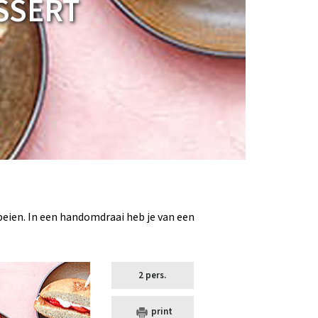
SSERT
beien. In een handomdraai heb je van een
2 pers.
print