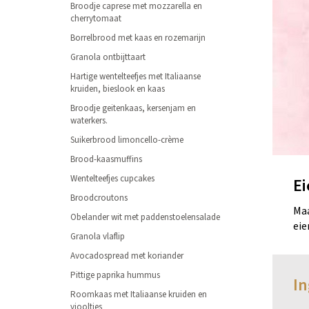
Broodje caprese met mozzarella en
cherrytomaat
Borrelbrood met kaas en rozemarijn
Granola ontbijttaart
Hartige wentelteefjes met Italiaanse
kruiden, bieslook en kaas
Broodje geitenkaas, kersenjam en
waterkers.
Suikerbrood limoncello-crème
Brood-kaasmuffins
Wentelteefjes cupcakes
Ei
Broodcroutons
Maa
Obelander wit met paddenstoelensalade
eie
Granola vlaflip
Avocadospread met koriander
Pittige paprika hummus
In
Roomkaas met Italiaanse kruiden en
viooltjes