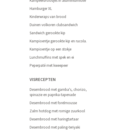
Kampeerbroodjes in aluminiumfolie
Hamburger XL
Kinderwraps van brood
Duinen volkoren clubsandwich
Sandwich gerookte kip
Kampioentje gerookte kip en rucola.
Kampioentje op een stokje
Lunchmuffins met spek en ei
Peperpaté met kweepeer
VISRECEPTEN
Desembrood met gamba's, chorizo,
spinazie en paprika-tapenade
Desembrood met forelmousse
Zalm hotdog met romige zuurkool
Desembrood met haringtartaar
Desembrood met paling-teriyaki