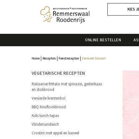
KIES J
ONLINE BESTELLEN
AS
|
|
|
Home
Recepten
Feestrecepten
Eierkoek Dessert
VEGETARISCHE RECEPTEN
Italiaanse frittata met spinazie, geitenkaas
en stokbrood
Versierde krentenbol
BBQ Knoflookbrood
Kids lunch tapas
Vlindersandwich
Crostini met appel en kaneel