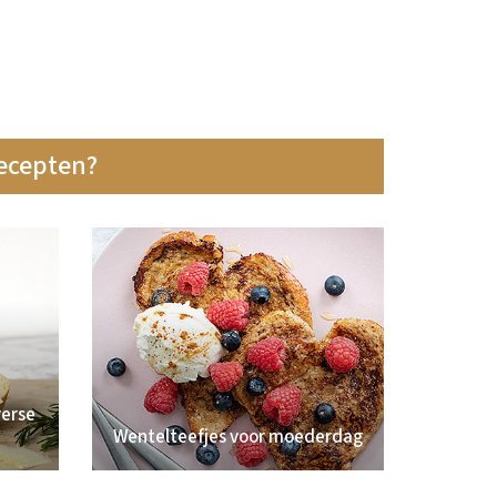
recepten?
erse
Wentelteefjes voor moederdag