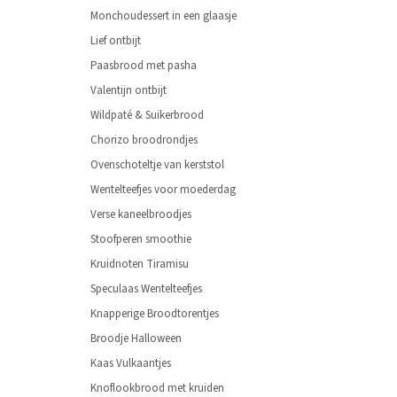
Monchoudessert in een glaasje
Lief ontbijt
Paasbrood met pasha
Valentijn ontbijt
Wildpaté & Suikerbrood
Chorizo broodrondjes
Ovenschoteltje van kerststol
Wentelteefjes voor moederdag
Verse kaneelbroodjes
Stoofperen smoothie
Kruidnoten Tiramisu
Speculaas Wentelteefjes
Knapperige Broodtorentjes
Broodje Halloween
Kaas Vulkaantjes
Knoflookbrood met kruiden