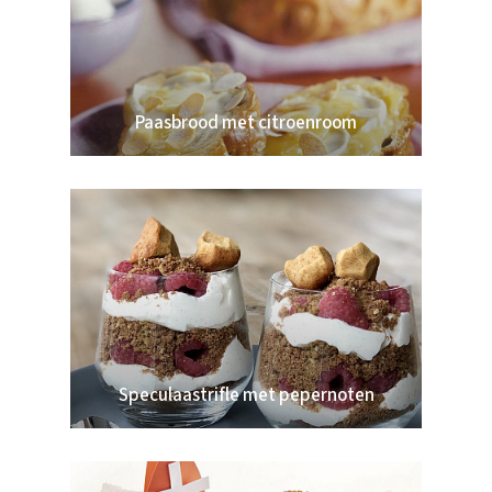
Paasbrood met citroenroom
Speculaastrifle met pepernoten