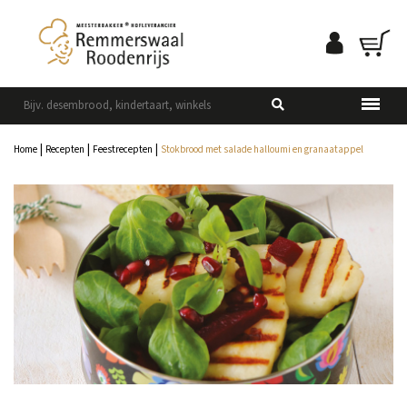
|
|
|
Home
Recepten
Feestrecepten
Stokbrood met salade halloumi en granaatappel