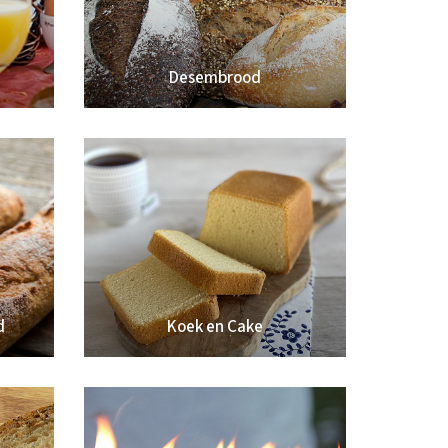
Desembrood
d
Koek en Cake