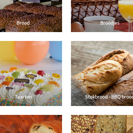
Brood
Broodjes
Taarten
Stokbrood - BBQ broo